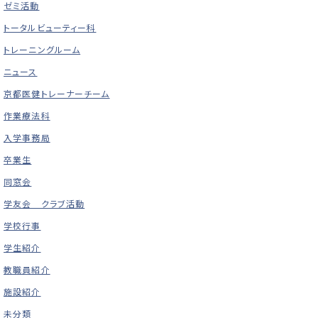
ゼミ活動
トータルビューティー科
トレーニングルーム
ニュース
京都医健トレーナーチーム
作業療法科
入学事務局
卒業生
同窓会
学友会 クラブ活動
学校行事
学生紹介
教職員紹介
施設紹介
未分類