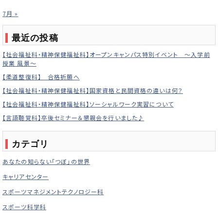
7月 »
最近の投稿
【社会福祉科・精神保健福祉科】オープンキャンパス特別イベント ～入学前
授業 風景～
【柔道整復科】 合格祈願へ
【社会福祉科・精神保健福祉科】国家資格と民間資格の違いは何？
【社会福祉科・精神保健福祉科】ソーシャルワーク実習について
【言語聴覚科】卒後セミナー＆懇親会を行いました♪
カテゴリ
あなたの知らない「つぼ」の世界
キャリアセンター
スポーツマネジメントテクノロジー科
スポーツ科学科