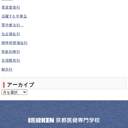
柔道整復科
活躍する卒業生
理学療法科
社会福祉科
精神保健福祉科
視能訓練科
言語聴覚科
鍼灸科
アーカイブ
ア
ー
カ
イ
ブ